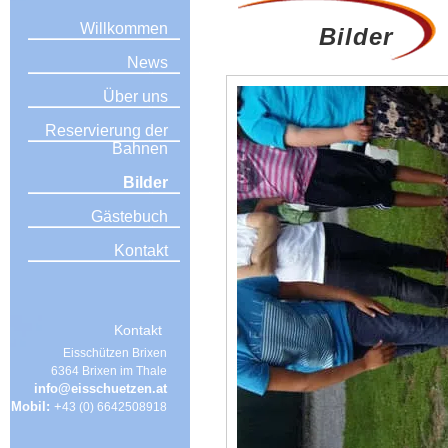
Willkommen
Bilder
News
Über uns
Reservierung der
Bahnen
Bilder
Gästebuch
Kontakt
Kontakt
Eisschützen Brixen
6364 Brixen im Thale
info@eisschuetzen.at
Mobil:
+
43 (0) 6642508918