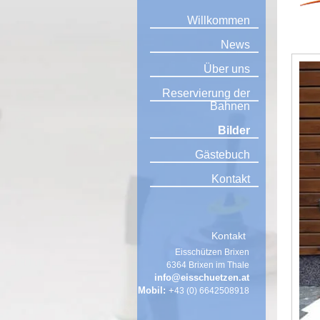
Willkommen
News
Über uns
Reservierung der
Bahnen
Bilder
Gästebuch
Kontakt
Kontakt
Eisschützen Brixen
6364 Brixen im Thale
info@eisschuetzen.at
Mobil:
+
43 (0) 6642508918